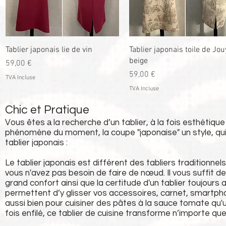
Aperçu rapide
Aperçu rapide
Tablier japonais lie de vin
Tablier japonais toile de Jou
beige
Prix
59,00 €
Prix
59,00 €
TVA Incluse
TVA Incluse
Chic et Pratique
Vous êtes а la recherche d’un tablier, à la fois esthétique e
phénomène du moment, la coupe "japonaise" un style, qui s
tablier japonais :
Le tablier japonais est différent des tabliers traditionne
vous n'avez pas besoin de faire de nœud. Il vous suffit d
grand confort ainsi que la certitude d'un tablier toujours
permettent d’y glisser vos accessoires, carnet, smartph
aussi bien pour cuisiner des pâtes à la sauce tomate qu
fois enfilé, ce tablier de cuisine transforme n’importe que