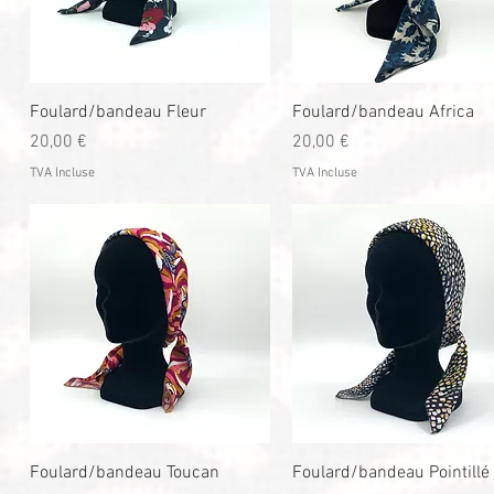
Aperçu rapide
Aperçu rapide
Foulard/bandeau Fleur
Foulard/bandeau Africa
Prix
Prix
20,00 €
20,00 €
TVA Incluse
TVA Incluse
Aperçu rapide
Aperçu rapide
Foulard/bandeau Toucan
Foulard/bandeau Pointillé