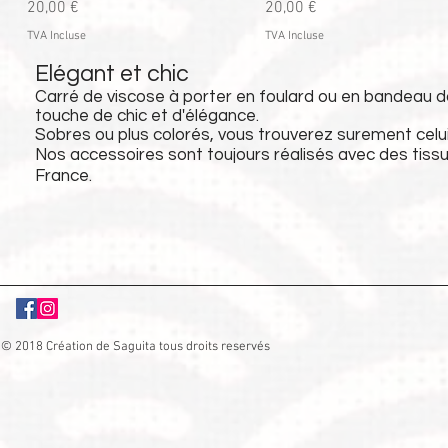
Prix
Prix
20,00 €
20,00 €
TVA Incluse
TVA Incluse
Elégant et chic
Carré de viscose à porter en foulard ou en bandeau d
touche de chic et d'élégance.
Sobres ou plus colorés, vous trouverez surement celui
Nos accessoires sont toujours réalisés avec des tis
France.
© 2018 Création de Saguita tous droits reservés