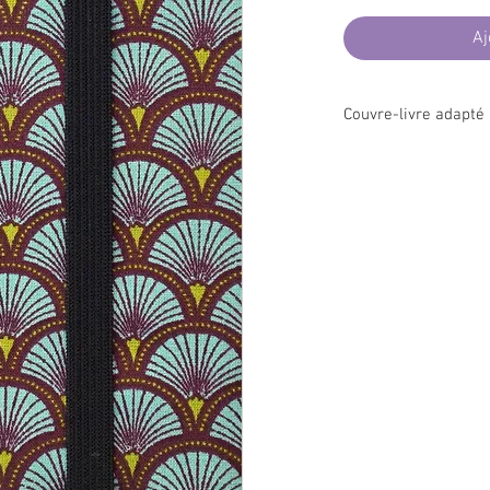
Aj
Couvre-livre adapté
Il vous permettra de
pr
lire à l'abri des
regards
la plage...ou tout simp
votre page grâce au rab
livre et bloquez le tout
Le format d'emballge e
enveloppe commerciale
ainsi facilement envoyé
Tissu 100% coton norm
nocives pour l'humain 
française.