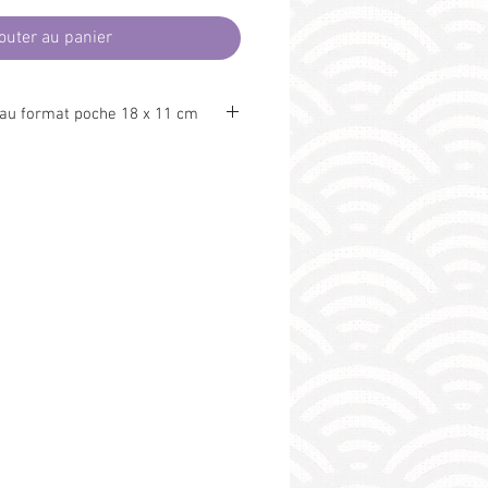
outer au panier
 au format poche 18 x 11 cm
otéger
et
personnaliser
vos livres, de
 indiscrets
dans le train, le métro, à
lement au bistrôt. Marquez ensuite
at prévu à cet effet, fermez votre
 avec l'élastique de maintien.
st prévu pour se glisser dans une
 (220 x 110 mm) et être
 par la poste (idée cadeau !).
e Oeko Tex (exempt de substances
et l'environnement). Fabrication