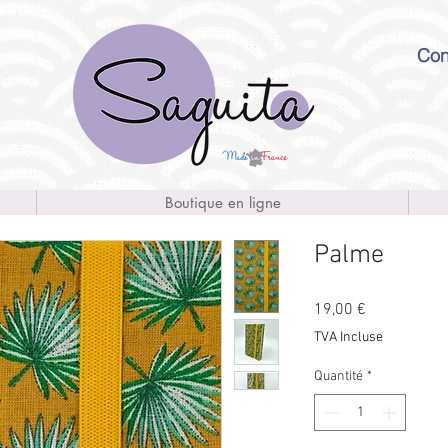
Con
Boutique en ligne
Palme
Prix
19,00 €
TVA Incluse
Quantité
*