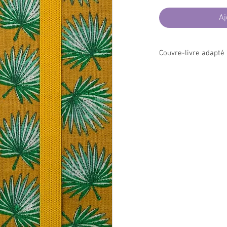
Aj
Couvre-livre adapté
Français
Il vous permettra de
pr
lire à l'abri des
regards
la plage...ou tout simp
votre page grâce au rab
livre et bloquez le tout
Le format d'emballge e
enveloppe commerciale
ainsi facilement envoyé
Tissu 100% coton nor
nocives pour l'humain 
française.
English
It will allow you to pr
read discreatly any boo