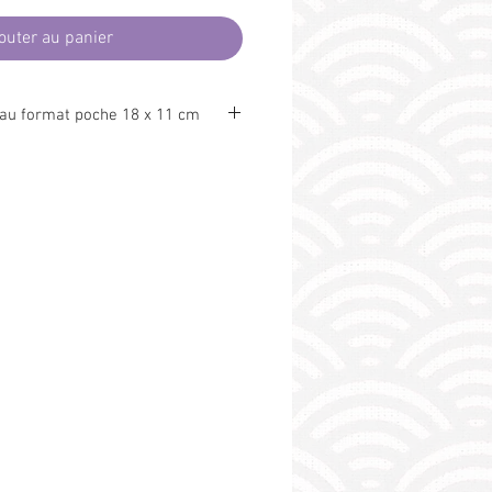
outer au panier
 au format poche 18 x 11 cm
otéger
et
personnaliser
vos livres, de
 indiscrets
dans le train, le métro, à
lement au bistro. Marquez ensuite
at prévu à cet effet, fermez votre
 avec l'élastique de maintien.
st prévu pour se glisser dans une
 (220 x 110 mm) et être
 par la poste (idée cadeau !).
me Oeko Tex®(exempt de substances
et l'environnement). Fabrication
otect and personalize your books, to
k on the train, the metro, at the