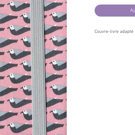
Aj
Couvre-livre adapté
Il vous permettra de
pr
lire à l'abri des
regards
la plage...ou tout simp
votre page grâce au rab
livre et bloquez le tout
Le format d'emballge e
enveloppe commerciale
ainsi facilement envoyé
Tissu 100% coton norm
nocives pour l'humain 
française.