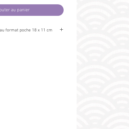
outer au panier
 au format poche 18 x 11 cm
otéger
et
personnaliser
vos livres, de
 indiscrets
dans le train, le métro, à
lement au bistrôt. Marquez ensuite
at prévu à cet effet, fermez votre
 avec l'élastique de maintien.
st prévu pour se glisser dans une
 (220 x 110 mm) et être
 par la poste (idée cadeau !).
e Oeko Tex (exempt de substances
et l'environnement). Fabrication