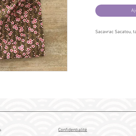
Aj
Sacavrac Sacatou, ta
Ce sac est conçu et fa
norme Oeko-Tex ® c'es
pour l'humain et l'env
D'autres utilisations 
d'objets divers (chaussu
vêtements, affaires bébé
Lavage à 30° conseillé
Confidentialité
s