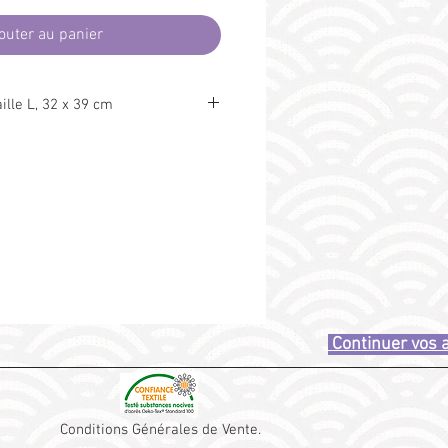
outer au panier
ille L, 32 x 39 cm
briqué en France. Tissu 100% coton
t à dire exempt de substances nocives
ironnement.
sont possibles, sac de rangement
res, affaires de toilette, sous-
,...)
Continuer vos
Conditions Générales de Vente.